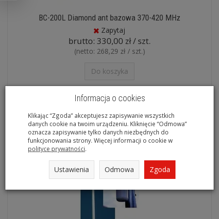
BC-200L Diamond ant bazowa 370-420 MHz
Zapytaj
brutto:
330,00 zł / szt.
(netto:
268,29 zł / szt.
)
Do koszyka
Informacja o cookies
Klikając “Zgoda” akceptujesz zapisywanie wszystkich
danych cookie na twoim urządzeniu. Kliknięcie “Odmowa”
oznacza zapisywanie tylko danych niezbędnych do
funkcjonowania strony. Więcej informacji o cookie w
polityce prywatności
.
Ustawienia
Odmowa
Zgoda