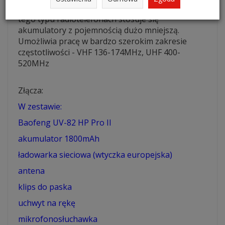
Li-ion o pojemności 1800mAh. Standardowo w
tego typu radiotelefonach stosuje się
akumulatory z pojemnością dużo mniejszą.
Umożliwia pracę w bardzo szerokim zakresie
częstotliwości -
VHF 136-174MHz, UHF 400-
520MHz
Złącza:
W zestawie:
Baofeng UV-82 HP Pro II
akumulator 1800mAh
ładowarka sieciowa (wtyczka europejska)
antena
klips do paska
uchwyt na rękę
mikrofonosłuchawka