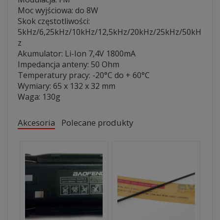
Moc wyjściowa: do 8W
Skok częstotliwości:
5kHz/6,25kHz/10kHz/12,5kHz/20kHz/25kHz/50kH
z
Akumulator: Li-Ion 7,4V 1800mA
Impedancja anteny: 50 Ohm
Temperatury pracy: -20°C do + 60°C
Wymiary: 65 x 132 x 32 mm
Waga: 130g
Akcesoria
Polecane produkty