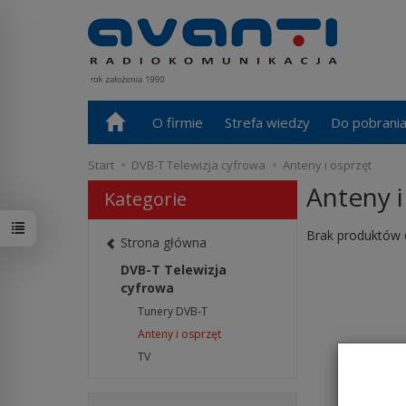
O firmie
Strefa wiedzy
Do pobrani
Start
DVB-T Telewizja cyfrowa
Anteny i osprzęt
Anteny i
Kategorie
Brak produktów 
Strona główna
DVB-T Telewizja
cyfrowa
Tunery DVB-T
Anteny i osprzęt
TV