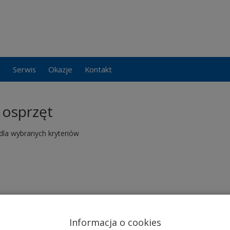
a
Serwis
Okazje
Kontakt
 osprzęt
dla wybranych kryteriów
Informacja o cookies