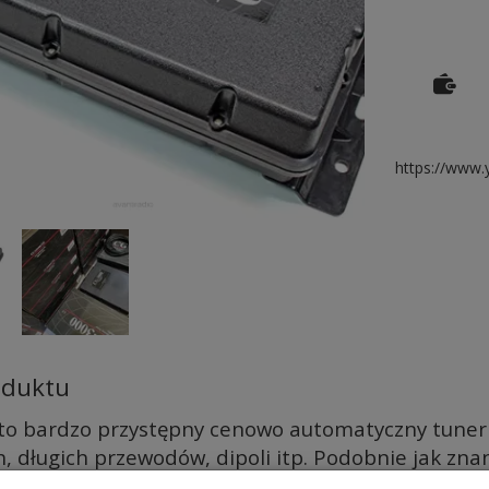
https://www
oduktu
o bardzo przystępny cenowo automatyczny tuner
, długich przewodów, dipoli itp. Podobnie jak znan
owany przede wszystkim do zasiania anten drutow