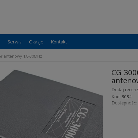
a
Serwis
Okazje
Kontakt
er antenowy 1.8-30MHz
CG-300
anteno
Dodaj recenz
Kod:
3084
Dostępność: