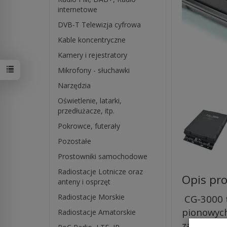
internetowe
DVB-T Telewizja cyfrowa
Kable koncentryczne
Kamery i rejestratory
Mikrofony - słuchawki
Narzędzia
Oświetlenie, latarki,
przedłużacze, itp.
Pokrowce, futerały
Pozostałe
Prostowniki samochodowe
Radiostacje Lotnicze oraz
Opis pr
anteny i osprzęt
Radiostacje Morskie
CG-3000 t
pionowych
Radiostacje Amatorskie
zaprojekt