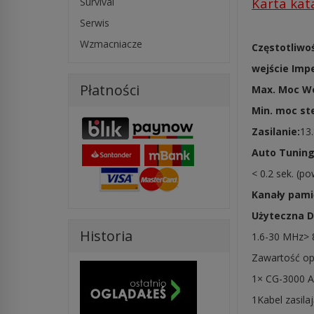
Karta ka
Survival
Serwis
Wzmacniacze
Częstotliwoś
wejście Imp
Płatności
Max. Moc We
Min. moc st
Zasilanie:
13
Auto Tuning
< 0.2 sek. (p
Kanały pami
Użyteczna D
Historia
1.6-30 MHz> 
Zawartość op
1× CG-3000 A
1Kabel zasila