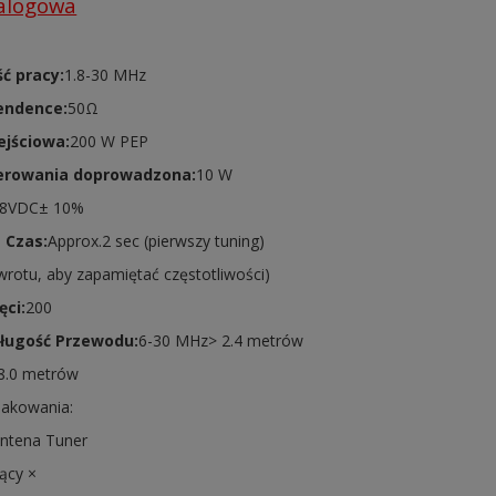
talogowa
ć pracy:
1.8-30 MHz
endence:
50Ω
jściowa:
200 W PEP
erowania doprowadzona:
10 W
.8VDC± 10%
 Czas:
Approx.2 sec (pierwszy tuning)
owrotu, aby zapamiętać częstotliwości)
ęci:
200
ługość Przewodu:
6-30 MHz> 2.4 metrów
8.0 metrów
akowania:
ntena Tuner
jący ×