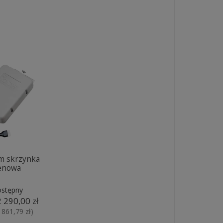
m skrzynka
enowa
ostępny
2 290,00 zł
 861,79 zł
)