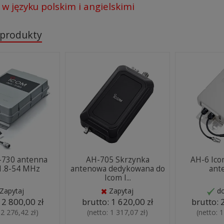
 w języku polskim i angielskimi
 produkty
-730 antenna
AH-705 Skrzynka
AH-6 Ico
1.8-54 MHz
antenowa dedykowana do
ant
Icom I...
Zapytaj
Zapytaj
d
:
2 800,00 zł
brutto:
1 620,00 zł
brutto:
:
2 276,42 zł
)
(netto:
1 317,07 zł
)
(netto:
1