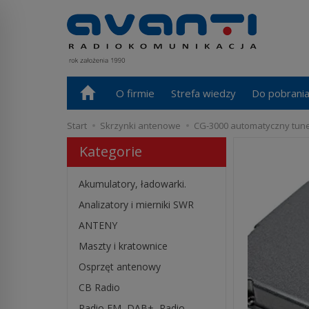
O firmie
Strefa wiedzy
Do pobrani
Start
Skrzynki antenowe
CG-3000 automatyczny tun
Kategorie
Akumulatory, ładowarki.
Analizatory i mierniki SWR
ANTENY
Maszty i kratownice
Osprzęt antenowy
CB Radio
Radio FM, DAB+, Radio