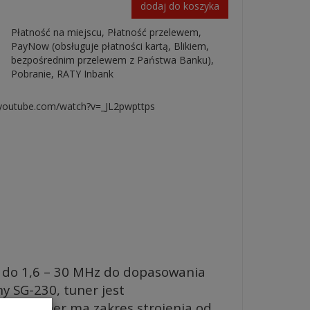
dodaj do koszyka
Płatność na miejscu, Płatność przelewem,
PayNow (obsługuje płatności kartą, Blikiem,
bezpośrednim przelewem z Państwa Banku),
Pobranie, RATY Inbank
.youtube.com/watch?v=_JL2pwpttps
 do 1,6 – 30 MHz do dopasowania
y SG-230, tuner jest
ych. Tuner ma zakres strojenia od