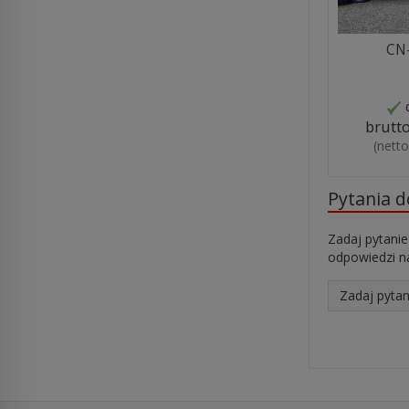
CN
brutt
(nett
Pytania 
Zadaj pytanie
odpowiedzi na
Zadaj pytan