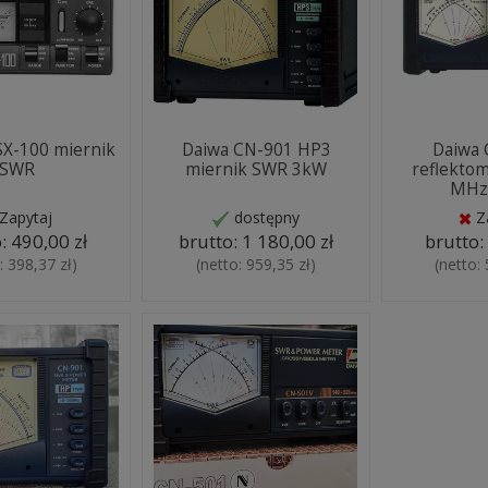
X-100 miernik
Daiwa CN-901 HP3
Daiwa
SWR
miernik SWR 3kW
reflektom
MHz 1
Zapytaj
dostępny
Z
o:
490,00 zł
brutto:
1 180,00 zł
brutto
o:
398,37 zł
)
(netto:
959,35 zł
)
(netto: