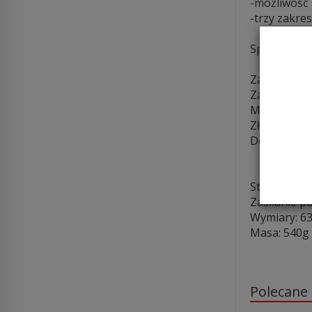
-możliwość 
-trzy zakre
Specyfikacja
Zakres częs
Zakres moc
Minimalna 
Złącza: gni
Dokładność 
5% sk
5% sk
Straty połą
Zasilanie po
Wymiary: 
Masa: 540g
Polecane