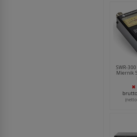
SWR-30
Miernik 
brutt
(nett