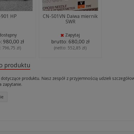
-901 HP
CN-501VN Daiwa miernik
SWR
dostępny
Zapytaj
o:
980,00 zł
brutto:
680,00 zł
o:
796,75 zł
)
(netto:
552,85 zł
)
do produktu
 dotyczące produktu. Nasz zespół z przyjemnością udzieli szczegóło
 zapytanie.
ie