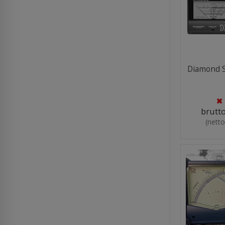
Diamond S
brutt
(nett