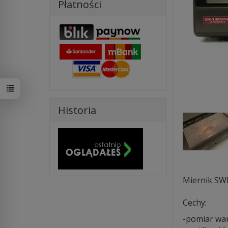
Płatności
Historia
Miernik S
Cechy:
-pomiar war