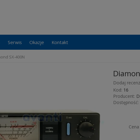
a
Serwis
Okazje
Kontakt
ond SX-400N
Diamon
Dodaj recenz
Kod:
16
Producent:
D
Dostępność:
Cena 