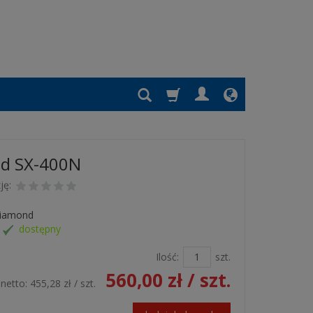
d SX-400N
ję:
iamond
dostępny
Ilość:
szt.
560,00 zł
/ szt.
netto:
455,28 zł
/ szt.