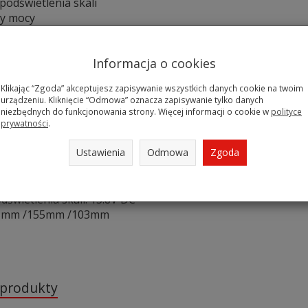
podświetlenia skali
sy mocy
:
Informacja o cookies
totliwości: 140-525 MHz
Klikając “Zgoda” akceptujesz zapisywanie wszystkich danych cookie na twoim
y: 5W /20W /200W
urządzeniu. Kliknięcie “Odmowa” oznacza zapisywanie tylko danych
moc do pomiaru SWR: 4W
niezbędnych do funkcjonowania strony. Więcej informacji o cookie w
polityce
azda N
prywatności
.
pomiaru: 10% skali / 5W
Ustawienia
Odmowa
Zgoda
ali / 20W
ali / 200W
czeniowe: mniej niż 0.3 dB
dświetlenia skali: 13.8V DC
63mm /155mm /103mm
 produkty