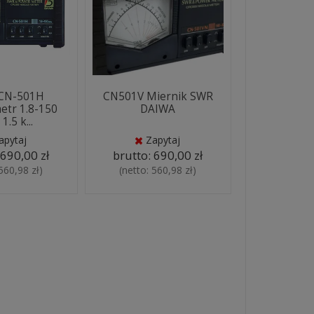
 CN-501H
CN501V Miernik SWR
etr 1.8-150
DAIWA
.5 k...
apytaj
Zapytaj
:
690,00 zł
brutto:
690,00 zł
560,98 zł
)
(netto:
560,98 zł
)