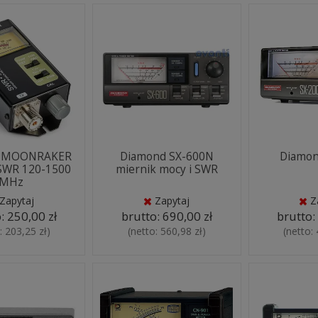
0 MOONRAKER
Diamond SX-600N
Diamon
SWR 120-1500
miernik mocy i SWR
MHz
Zapytaj
Zapytaj
Z
o:
250,00 zł
brutto:
690,00 zł
brutto
o:
203,25 zł
)
(netto:
560,98 zł
)
(netto: