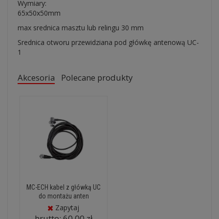
Wymiary:
65x50x50mm
max srednica masztu lub relingu 30 mm
Srednica otworu przewidziana pod główkę antenową UC-
1
Akcesoria
Polecane produkty
MC-ECH kabel z główką UC
do montażu anten
Zapytaj
brutto:
60,00 zł