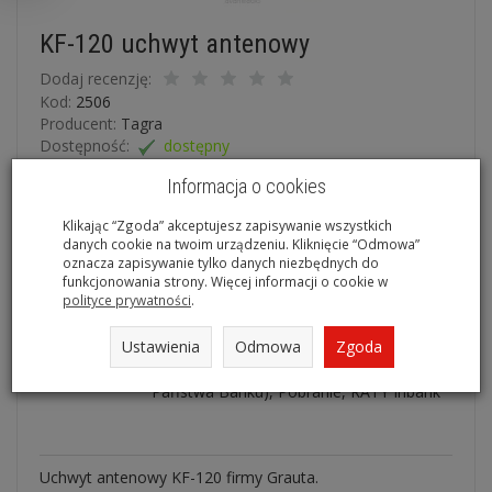
KF-120 uchwyt antenowy
Dodaj recenzję:
Kod:
2506
Producent:
Tagra
Dostępność:
dostępny
Informacja o cookies
Ilość:
szt.
45,00 zł
/ szt.
Klikając “Zgoda” akceptujesz zapisywanie wszystkich
Cena netto:
36,59 zł
/ szt.
danych cookie na twoim urządzeniu. Kliknięcie “Odmowa”
oznacza zapisywanie tylko danych niezbędnych do
funkcjonowania strony. Więcej informacji o cookie w
dodaj do koszyka
polityce prywatności
.
Płatność na miejscu, Płatność
Ustawienia
Odmowa
Zgoda
przelewem, PayNow (obsługuje płatności
kartą, Blikiem, bezpośrednim przelewem z
Państwa Banku), Pobranie, RATY Inbank
Uchwyt antenowy KF-120 firmy Grauta.