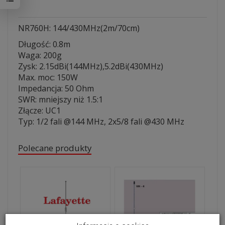
NR760H: 144/430MHz(2m/70cm)
Długość: 0.8m
Waga: 200g
Zysk: 2.15dBi(144MHz),5.2dBi(430MHz)
Max. moc: 150W
Impedancja: 50 Ohm
SWR: mniejszy niż 1.5:1
Złącze: UC1
Typ: 1/2 fali @144 MHz, 2x5/8 fali @430 MHz
Polecane produkty