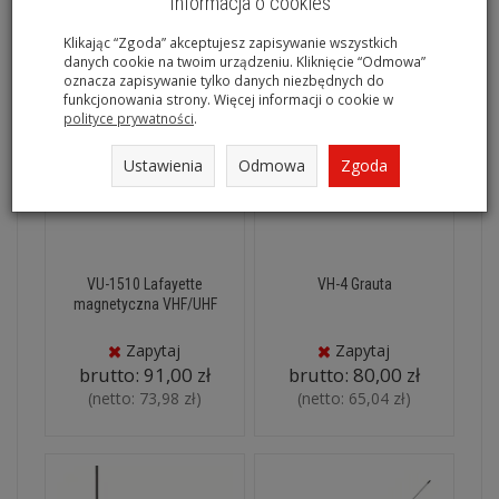
Informacja o cookies
Klikając “Zgoda” akceptujesz zapisywanie wszystkich
danych cookie na twoim urządzeniu. Kliknięcie “Odmowa”
oznacza zapisywanie tylko danych niezbędnych do
funkcjonowania strony. Więcej informacji o cookie w
polityce prywatności
.
Ustawienia
Odmowa
Zgoda
VU-1510 Lafayette
VH-4 Grauta
magnetyczna VHF/UHF
Zapytaj
Zapytaj
brutto:
91,00 zł
brutto:
80,00 zł
(netto:
73,98 zł
)
(netto:
65,04 zł
)