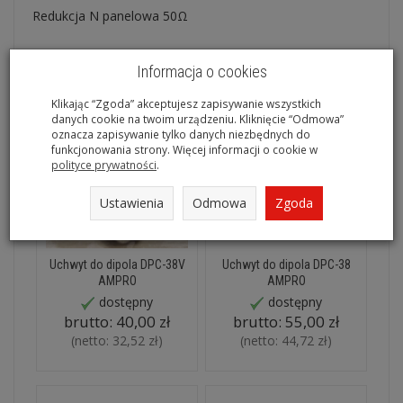
Redukcja N panelowa 50Ω
Polecane produkty
Informacja o cookies
Klikając “Zgoda” akceptujesz zapisywanie wszystkich
danych cookie na twoim urządzeniu. Kliknięcie “Odmowa”
oznacza zapisywanie tylko danych niezbędnych do
funkcjonowania strony. Więcej informacji o cookie w
polityce prywatności
.
Ustawienia
Odmowa
Zgoda
Uchwyt do dipola DPC-38V
Uchwyt do dipola DPC-38
AMPRO
AMPRO
dostępny
dostępny
brutto:
40,00 zł
brutto:
55,00 zł
(netto:
32,52 zł
)
(netto:
44,72 zł
)