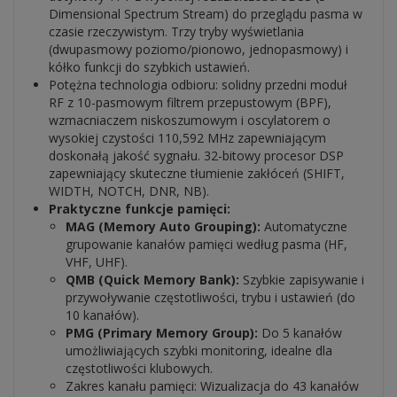
Dimensional Spectrum Stream) do przeglądu pasma w
czasie rzeczywistym. Trzy tryby wyświetlania
(dwupasmowy poziomo/pionowo, jednopasmowy) i
kółko funkcji do szybkich ustawień.
Potężna technologia odbioru: solidny przedni moduł
RF z 10-pasmowym filtrem przepustowym (BPF),
wzmacniaczem niskoszumowym i oscylatorem o
wysokiej czystości 110,592 MHz zapewniającym
doskonałą jakość sygnału. 32-bitowy procesor DSP
zapewniający skuteczne tłumienie zakłóceń (SHIFT,
WIDTH, NOTCH, DNR, NB).
Praktyczne funkcje pamięci:
MAG (Memory Auto Grouping):
Automatyczne
grupowanie kanałów pamięci według pasma (HF,
VHF, UHF).
QMB (Quick Memory Bank):
Szybkie zapisywanie i
przywoływanie częstotliwości, trybu i ustawień (do
10 kanałów).
PMG (Primary Memory Group):
Do 5 kanałów
umożliwiających szybki monitoring, idealne dla
częstotliwości klubowych.
Zakres kanału pamięci: Wizualizacja do 43 kanałów