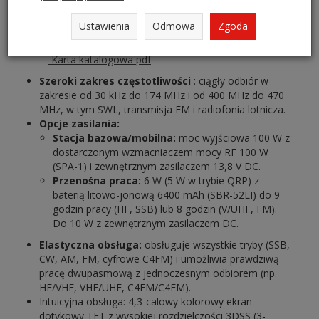
Ustawienia
Odmowa
Zgoda
Karta katalogowa pdf
Szeroki zakres częstotliwości
: ciągły odbiór w
zakresie od 30 kHz do 174 MHz i od 400 MHz do 470
MHz, w tym SWL, transmisja FM i radiofonia lotnicza.
Opcje zasilania:
Stacja bazowa/mobilna:
moc wyjściowa 100 W z
dostarczonym wzmacniaczem mocy RF 100 W
(SPA-1) i zewnętrznym zasilaczem 13,8 V DC.
Przenośna praca:
6 W (5 W w trybie QRP) z
baterią litowo-jonową 6400 mAh (SBR-52LI) do 9
godzin pracy (HF, SSB) lub 8 godzin (V/UHF, FM).
Do 10 W z zewnętrznym zasilaczem DC.
Elastyczna obsługa:
obsługuje wszystkie tryby (SSB,
CW, AM, FM, cyfrowe C4FM) i umożliwia prawdziwą
pracę dwupasmową z jednoczesnym odbiorem (np.
HF/VHF, VHF/UHF, C4FM/C4FM).
Intuicyjna obsługa: 4,3-calowy kolorowy ekran
dotykowy TFT z wysokiej rozdzielczości 3DSS (3-