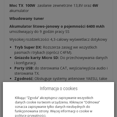
Moc TX
100W
zasilanie zewnetrzne 13,8V oraz
6W
akumulator
Wbudowany tuner
Akumulator litowo-jonowy o pojemności 6400 mAh
umożliwiający do 9 godzin pracy SS
Wysokiej rozdzielczości 4,3-calowy wyświetlacz dotykowy
Tryb Super DX:
Rozszerza zasięg we wszystkich
pasmach i trybach (oprócz C4FM).
Gniazdo karty Micro SD:
Do przechowywania danych
i konfiguracji.
Porty USB:
do sterowania CAT, wejścia/wyjścia audio i
sterowania TX.
Zgodność:
Obsługuje systemy antenowe YAESU, takie
jak ATAS-120A, ATAS-25 i FC-40.
Informacja o cookies
Solidna konstrukcja:
Odlewana ciśnieniowo
aluminiowa obudowa z dobrym odprowadzaniem
Klikając “Zgoda” akceptujesz zapisywanie wszystkich
ciepła.
danych cookie na twoim urządzeniu. Kliknięcie “Odmowa”
oznacza zapisywanie tylko danych niezbędnych do
funkcjonowania strony. Więcej informacji o cookie w
polityce prywatności
.