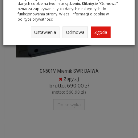
danych cookie na twoim urządzeniu. Kliknięcie “Odmowa”
oznacza zapisywanie tylko danych niezbędnych do
funkcjonowania strony. Więcej informacji o cookie w
polityce prywatności
.
Ustawienia
Odmowa
Zgoda
CN501V Miernik SWR DAIWA
Zapytaj
brutto:
690,00 zł
(netto:
560,98 zł
)
Do koszyka