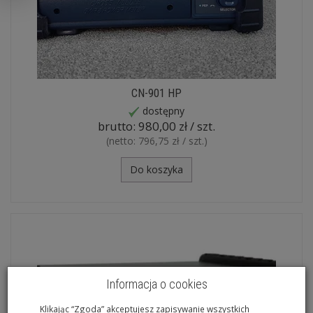
CN-901 HP
dostępny
brutto:
980,00 zł / szt.
(netto:
796,75 zł / szt.
)
Do koszyka
Informacja o cookies
Klikając “Zgoda” akceptujesz zapisywanie wszystkich